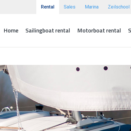
Rental
Sales
Marina
Zeilschool
Home
Sailingboat rental
Motorboat rental
S