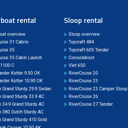
boat rental
Sloop rental
oat overview
Sloop overview
uise 31 Cabrio
Topcraft 484
uise 35
Topcraft 605 Tender
uise 35 Cabin Launch
Consoleboot
 1100 C
Vlet 650
rder Kotter 9.50 OK
RiverCruise 20
rder Kotter 10.90 OK
RiverCruise 23
 Grand Sturdy 29.9 Sedan
RiverCruise 23 Camper Sloop
 Grand Sturdy 33.9 AC
RiverCruise 26
 34.9 Grand Sturdy AC
RiverCruise 27 Tender
n 380 Dutch Sturdy AC
 Grand Sturdy 410 Gold
ijk Cruiser 10.50 AK