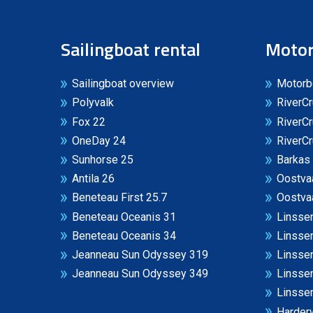
Sailingboat rental
Motor
Sailingboat overview
Motorb
Polyvalk
RiverCr
Fox 22
RiverCr
OneDay 24
RiverCr
Sunhorse 25
Barkas
Antila 26
Oostvaa
Beneteau First 25.7
Oostvaa
Beneteau Oceanis 31
Linssen
Beneteau Oceanis 34
Linssen
Jeanneau Sun Odyssey 319
Linssen
Jeanneau Sun Odyssey 349
Linsse
Linssen
Harderw